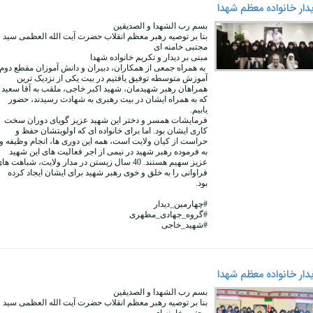
دار خانواده معظم شهدا
بسم رب الشهدا و الصدیقین
بنا بر توصیه رهبر معظم انقلاب حضرت آیت الله العظمی سید
مجتبی خامنه ای
مبنی بر دیدار و تکریم خانواده شهدا
به همراه جمعی از همکاران، دبیران و دانش آموزان مقطع دوم
آموزش متوسطه توفیق یافتیم در بیت یکی از نزدیک ترین
همراهان رهبر شهیدمان، شهید اکبر خاجی، ملقب به آقا سعید
که به همراه ایشان در بیت رهبری به شهادت رسیدند، حضور
یابیم.
فرمایشات همسر و دختر این شهید عزیز گویای دوران سخت
کاری ایشان بود. اما برای خانواده ای که اولویتشان حفظ و
حراست از کیان ولایت است، همه این دوری ها، انجام وظیفه و
به فرموده رهبر شهید در نیمی از اجر فعالیت های این شهید
عزیز سهیم هستند. 40 سال زیستن در مدار ولایت، شباهت ها
فراوانی را به خلق و خوی رهبر شهید برای ایشان ایجاد کرده
بود.
#چهارمین_دیدار
#گروه_جهادی_مطهری
#شهید_خاجی
دار خانواده معظم شهدا
بسم رب الشهدا و الصدیقین
بنا بر توصیه رهبر معظم انقلاب حضرت آیت الله العظمی سید