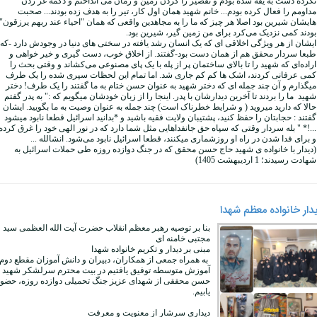
نکرده دست به یقه شده بودم و تقصیر را گردن زمین و زمان می انداختم و دکمه غر زدن
مداومم را فعال کرده بودم... خانم شهید همان اول کار، تیر را به هدف زده بودند... صحبت
هایشان شیرین بود اصلا هر چیز که ما را به مجاهدین واقعی که همان "احیاء عند ربهم یرزقون"
بودند کمی نزدیک می‌کرد برای من زمین گیر، شیرین بود.
ایشان از هر ویژگی اخلاقی ای که یک انسان رشد یافته در سختی های دنیا در وجودش دارد -که
طبعا سردار محقق هم از همان دست بود-گفتند. از اخلاق خوب، دست گیری و خیر خواهی و
اراده‌ای که شهید را تا بالای ساختمان پر از پله با یک پای مصنوعی می‌کشاند و وقتی بحث را
کمی عرفانی کردند، اشک ها کم کم جاری شد. اما تمام این لحظات سپری شده را یک طرف
میگذارم و آن چند جمله ای که دختر شهید به عنوان حسن ختام به ما گفتند را یک طرف! دختر
شهید ما را بردند تا آخرین دیدارشان با پدر. اینجا را از زبان خودشان میگویم که :" به پدر گفتم
حالا که دارید میروید ( و شرایط خطرناک است) چند جمله به عنوان وصیت به ما بگویید. ایشان
گفتند : حجابتان را حفظ کنید، پشتیبان ولایت فقیه باشید و *بدانید اسرائیل قطعا نابود میشود
...!* " بله سردار وقتی که سپاه حق جانفداهایی مثل شما دارد که در نور الهی خود را غرق کرده
و برای فدا شدن در راه او روزشماری میکنند، قطعا اسرائیل نابود می‌شود. انشالله ...
(دیدار با خانواده ی شهید حاج حسن محقق که در جنگ دوازده روزه طی حملات اسرائیل به
شهادت رسیدند؛ 1 اردیبهشت 1405)
دار خانواده معظم شهدا
بنا بر توصیه رهبر معظم انقلاب حضرت آیت الله العظمی سید
مجتبی خامنه ای
مبنی بر دیدار و تکریم خانواده شهدا
به همراه جمعی از همکاران، دبیران و دانش آموزان مقطع دوم
آموزش متوسطه توفیق یافتیم در بیت محترم سرلشکر شهید
حسن محققی از شهدای عزیز جنگ تحمیلی دوازده روزه، حضو
یابیم.
دیداری سرشار از معنویت و معرفت