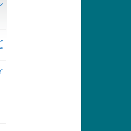
بر
می
مط
آز