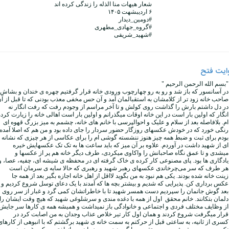
شعار هیهات منا الذله را زندگی کرده اند
۶ اردیبشهت ۱۴۰۵
#دومین_دیدار
#گروه_جهادی_مطهری
#شهید_شریفی
ایت فتح
"بسم الله الرحمن الرحیم "
در آسانسور که باز شد و رو به رو چهارچوب ورودی خانه قرار گرفتیم چهره ی خندان و بشاش
صاحب خانه زود تر از کلامشان به استقبالمان آمد و آن حس مخفی معذب بودنی که تا قبل از آ
در دل داشتم بارش را گذاشت روی کولش و تا آخر مراسم از وجودم رفت که رفت انگار نه
انگار که اولین بار است در این خانه اوقات میگذرانم و اولین بار است اهالی خانه را زیارت کرد
ام. بلافاصله بعد از سلام و علیک و احوالپرسی با خانم های خانه، چشمم به میز بزرگ قهوه ای
رنگی خورد که در خودش عکسهای روزگار حضور سردار را جای داده بود و من هم که اصلا آمده
بودم برای ثبت و ضبط همه چیز هنوز ننشسته گوشی ام را برای عکاسی از هر چیزی که نشانه
ای از شهید داشت در آوردم. علاوه بر آن میز که باید ساعت ها به تک تک عکسهایش خیره
میشدی و تا عمق نگاه صاحبانش را واکاوی میکردی، طرف دیگر خانه هم پر از عکسها و
یادگاری ها بود. پای مصنوعی کار کرده ی خاک گرفته ای در محفظه ی شیشه ای، چفیه، عصا، و
هر طرف که سر می‌چرخاندی عکسهای رهبر شهید و رهبری که حالا سایه ی سرمان است
زینت خانه شده بودند. یکی هم نبود به من بگوید لااقل از اهل خانه اجازه بگیر بعد از همه جا
عکس برداری کن. پذیرایی که شدیم و بیشتر بچه ها که آمدند با یک دعای توسل شروع کردیم و
بعد گوش جانمان را سپردیم دست همسر شهید تا با خاطراتشان کمی گرد و غبار از سر روی
دلمان بتکانند. خانم محقق اول از همه با دغده مندی و سرشلوغی شهید که هیچ وقت ایشان را
از وظایف مختلف فردی و اجتماعی و خانوادگی باز نمیداشت و همیشه همه ی کارها سر جایش
قرار میگرفت شروع کردند و همان اول کار تیر خلاص عذاب وجدان به من اصابت کرد در
کسری از ثانیه، به ساعتی قبل از حرکتم به سمت خانه ی شهید برگشتم که با انبوهی از کارهای