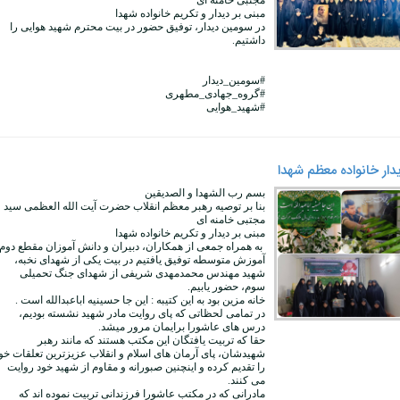
مجتبی خامنه ای
مبنی بر دیدار و تکریم خانواده شهدا
در سومین دیدار، توفیق حضور در بیت محترم شهید هوایی را
داشتیم.
#سومین_دیدار
#گروه_جهادی_مطهری
#شهید_هوایی
دار خانواده معظم شهدا
بسم رب الشهدا و الصدیقین
بنا بر توصیه رهبر معظم انقلاب حضرت آیت الله العظمی سید
مجتبی خامنه ای
مبنی بر دیدار و تکریم خانواده شهدا
به همراه جمعی از همکاران، دبیران و دانش آموزان مقطع دوم
آموزش متوسطه توفیق یافتیم در بیت یکی از شهدای نخبه،
شهید مهندس محمدمهدی شریفی از شهدای جنگ تحمیلی
سوم، حضور یابیم.
خانه مزین بود به این کتیبه : این جا حسینیه اباعبدالله است .
در تمامی لحظاتی که پای روایت مادر شهید نشسته بودیم،
درس های عاشورا برایمان مرور میشد.
حقا که تربیت یافتگان این مکتب هستند که مانند رهبر
شهیدشان، پای آرمان های اسلام و انقلاب عزیزترین تعلقات خو
را تقدیم کرده و اینچنین صبورانه و مقاوم از شهید خود روایت
می کنند.
مادرانی که در مکتب عاشورا فرزندانی تربیت نموده اند که