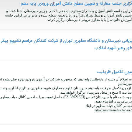
گزاری جلسه معارفه و تعیین سطح دانش آموزان ورودی پایه دهم
در این جلسه دانش آموزان و مادران محترم پایه دهم با کادر اجرایی دبیرستان آشنا شدند و
سپس دانش آموزان توسط دبیران قرآن و زبان تعیین سطح شده و مادران نیز اولین جلسه
آموزش خانواده را با با معاون تربیتی دبیرستان برگزار کردند.
زبانی دبیرستان و دانشگاه مطهری تهران از شرکت کنندگان مراسم تشییع پیکر
هر رهبر شهید انقلاب
مون تکمیل ظریفیت
به اطلاع آن دسته ار داوطلبین پایه دهم که موفق به شرکت در آزمون ورودی دوره قبل نشده ان
میرسانیم
آزمون تکمیل ظرفیت پایه دهم دبیرستان علوم و معارف شهید مطهری در تاریخ 31 ارد
ساعت 9 صبح در محل دبیرستان برگزار خواهد شد.
جهت ثبت نام با دبیرستان تماس (02133921323) حاصل نموده و یا به ادمین کانال حیات مطهر
در پیامرسان ایتا پیام دهید.
نشانی کانال حیات مطهر در ایتا:
eitaa.com/maarefmotahari2